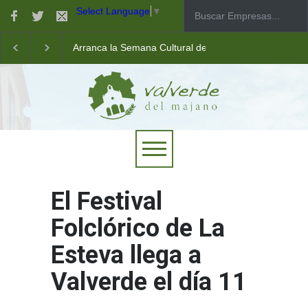
Select Language
▼
Arranca la Semana Cultural de Valverde
Taller de robótica para jóvenes
Las pistas municipales de pádel estrenan un nuevo pav
El Festival
Folclórico de La
Esteva llega a
Valverde el día 11