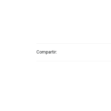
-Ofrenda floral a la Vir
-Reunión del Bollo Preñ
-Fiesta del Hornazo.
-Judiada de invierno.
Correo electrónico de l
Compartir: