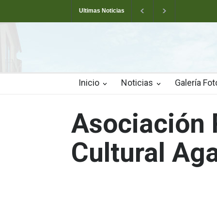
Ultimas Noticias
Arranca la Semana Cultural de Valverde
T
Las pistas municipales de pádel estrenan un 
Inicio
Noticias
Galería Fot
Asociación 
Cultural Ag