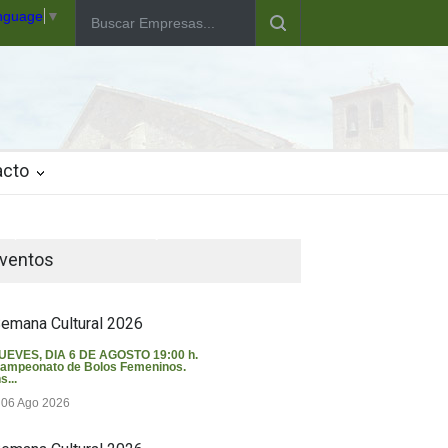
anguage
▼
acto
iempo en Valverde del Majano
ventos
emana Cultural 2026
UEVES, DIA 6 DE AGOSTO 19:00 h.
ampeonato de Bolos Femeninos.
s...
06 Ago 2026