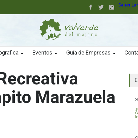
Select L
aller de robótica para jóvenes
nuevo pavimento de césped artificial de alta calidad
ografica
Eventos
Guía de Empresas
Cont
Recreativa
El t
E
apito Marazuela
S
J
C
In