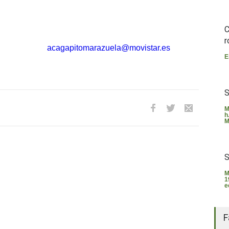
gen de la Aparecida.
ao.
C
r
a asociación:
acagapitomarazuela@movistar.es
E
S
M
h
M
S
M
1
e
F