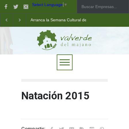
Select Language
▼
Arranca la Semana Cultural de Valverde
Taller de robótica para jóvenes
Las pistas municipales de pádel estrenan un nuevo pav
Natación 2015
Compartir: