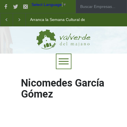
Select Language
▼
Arranca la Semana Cultural de Valverde
Taller de robótica para jóvenes
Las pistas municipales de pádel estrenan un nuevo pav
Nicomedes García
Gómez