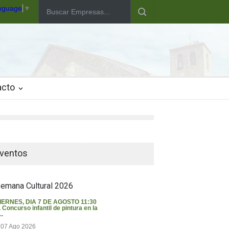
anguage
▼
acto
iempo en Valverde del Majano
ventos
emana Cultural 2026
IERNES, DIA 7 DE AGOSTO 11:30
. Concurso infantil de pintura en la
..
07 Ago 2026