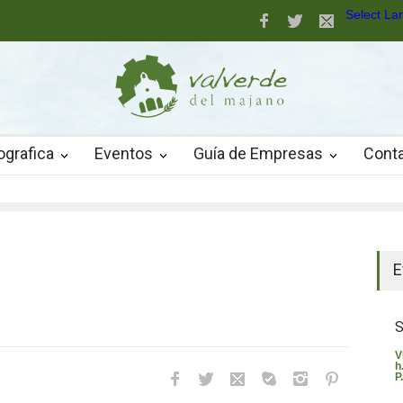
Select L
aller de robótica para jóvenes
nuevo pavimento de césped artificial de alta calidad
ografica
Eventos
Guía de Empresas
Cont
El t
E
S
V
h
P.