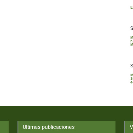
E
S
M
h
M
S
M
1
e
Ultimas publicaciones
V