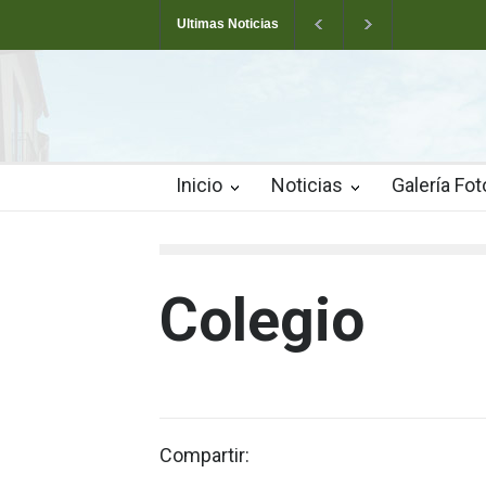
Ultimas Noticias
Arranca la Semana Cultural de Valverde
T
Las pistas municipales de pádel estrenan un 
Inicio
Noticias
Galería Fot
Colegio
Compartir: