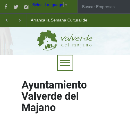
Select Language
▼
Arranca la Semana Cultural de Valverde
Taller de robótica para jóvenes
Las pistas municipales de pádel estrenan un nuevo pav
Ayuntamiento
Valverde del
Majano