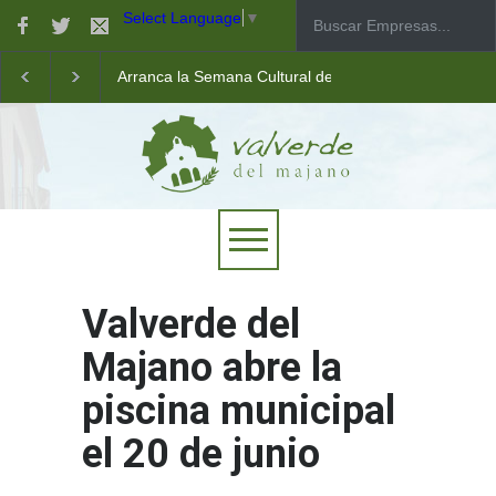
Select Language
▼
Arranca la Semana Cultural de Valverde
Taller de robótica para jóvenes
Las pistas municipales de pádel estrenan un nuevo pav
Valverde del
Majano abre la
piscina municipal
el 20 de junio