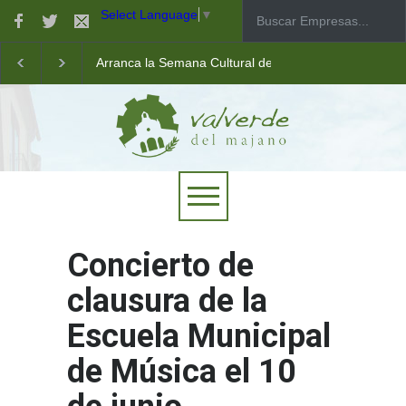
Select Language
▼
Arranca la Semana Cultural de Valverde
Taller de robótica para jóvenes
Las pistas municipales de pádel estrenan un nuevo pav
Concierto de
clausura de la
Escuela Municipal
de Música el 10