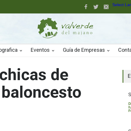
Select L
aller de robótica para jóvenes
nuevo pavimento de césped artificial de alta calidad
ografica
Eventos
Guía de Empresas
Cont
 chicas de
El t
E
 baloncesto
S
D
h
F