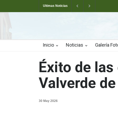
Ultimas Noticias
Arranca la Semana Cultural de Valverde
T
Las pistas municipales de pádel estrenan un 
Inicio
Noticias
Galería Fot
Éxito de las
Valverde de
30 May 2026