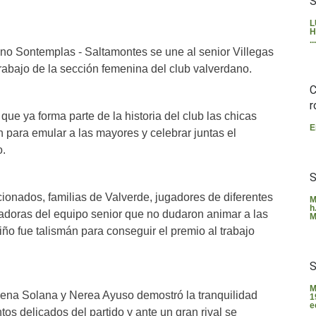
S
L
H
...
nino Sontemplas - Saltamontes se une al senior Villegas
 trabajo de la sección femenina del club valverdano.
C
r
ue ya forma parte de la historia del club las chicas
E
para emular a las mayores y celebrar juntas el
.
S
cionados, familias de Valverde, jugadores de diferentes
M
h
gadoras del equipo senior que no dudaron animar a las
M
ño fue talismán para conseguir el premio al trabajo
S
M
Elena Solana y Nerea Ayuso demostró la tranquilidad
1
e
os delicados del partido y ante un gran rival se