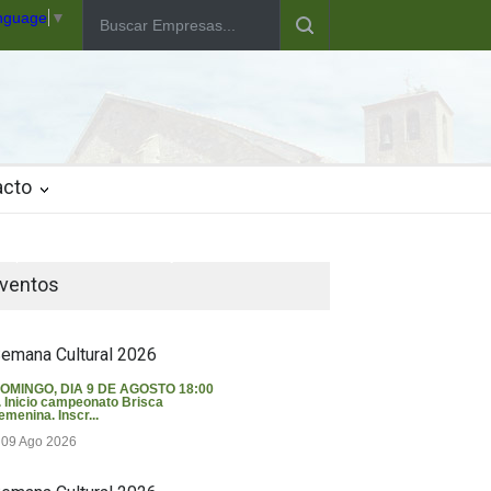
anguage
▼
acto
iempo en Valverde del Majano
ventos
emana Cultural 2026
OMINGO, DIA 9 DE AGOSTO 18:00
. Inicio campeonato Brisca
emenina. Inscr...
09 Ago 2026