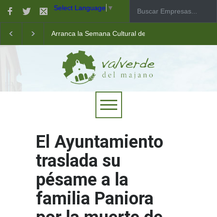
Select Language
▼
Arranca la Semana Cultural de Valverde
Taller de robótica para jóvenes
Las pistas municipales de pádel estrenan un nuevo pav
El Ayuntamiento
traslada su
pésame a la
familia Paniora