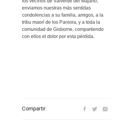
los vecinos de Valverde del Majano,
enviamos nuestras más sentidas
condolencias a su familia, amigos, a la
tribu maorí de los Paniora, y a toda la
comunidad de Gisborne, compartiendo
con ellos el dolor por esta pérdida.
Su recuerdo permanecerá siempre unido
a la historia de nuestro hermanamiento y
al cariño que supo transmitir a nuestro
pueblo.
Compartir: