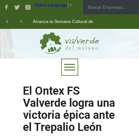
Select Language
▼
Arranca la Semana Cultural de Valverde
Taller de robótica para jóvenes
Las pistas municipales de pádel estrenan un nuevo pav
El Ontex FS
Valverde logra una
victoria épica ante
el Trepalio León