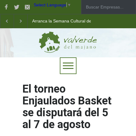
Select Language
▼
Arranca la Semana Cultural de Valverde
Taller de robótica para jóvenes
Las pistas municipales de pádel estrenan un nuevo pav
El torneo
Enjaulados Basket
se disputará del 5
al 7 de agosto