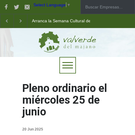
Select Language
▼
Arranca la Semana Cultural de Valverde
Taller de robótica para jóvenes
Las pistas municipales de pádel estrenan un nuevo pav
Pleno ordinario el
miércoles 25 de
junio
20 Jun 2025