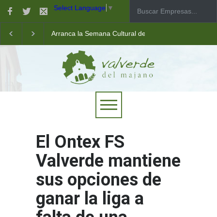
Select Language
▼
Arranca la Semana Cultural de Valverde
Taller de robótica para jóvenes
Las pistas municipales de pádel estrenan un nuevo pav
El Ontex FS
Valverde mantiene
sus opciones de
ganar la liga a